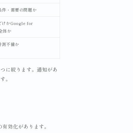
条件・需要の問題か
だけかGoogle for
ts全体か
計測不備か
一つに絞ります。通知があ
です。
antsの有効化があります。