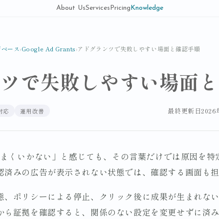
About Us
Services
Pricing
Knowledge
ジベース
›
Google Ad Grants
›
アドグランツで失敗しやすい場面と確認手順
ンツで失敗しやすい場面と
最終更新日
202
対応
運用改善
ntsで「うまくいかない」と感じても、その言葉だけでは原因
認済みの広告が表示されない状態では、確認する画面も
態、ポリシーによる停止、クリック後に成果が生まれな
から証拠を確認すると、関係のない設定を変更せずに済