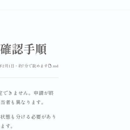
確認手順
6年2月1日
・
約7分で読めます
.md
を特定できません。申請が終
担当者も異なります。
い状態も分ける必要があり
みます。