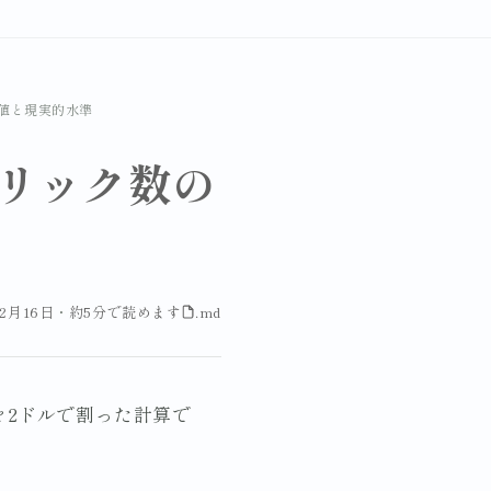
理論値と現実的水準
るクリック数の
年2月16日
・
約5分で読めます
.md
ドルを2ドルで割った計算で