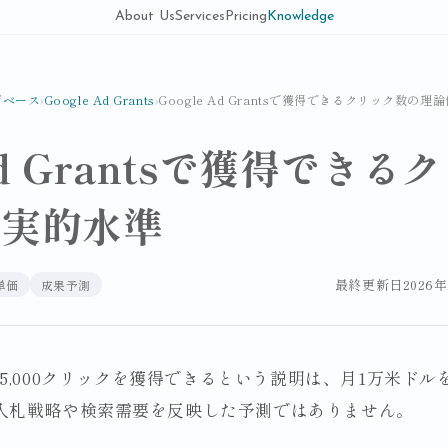
About Us
Services
Pricing
Knowledge
ジベース
›
Google Ad Grants
›
Google Ad Grantsで獲得できるクリック数の
 Ad Grantsで獲得でき
現実的水準
最終更新日
2026
単価
成果予測
tsで月間5,000クリックを獲得できるという説明は、月1万米
入札戦略や検索需要を反映した予測ではありません。