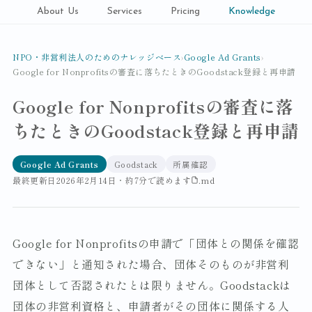
About Us
Services
Pricing
Knowledge
NPO・非営利法人のためのナレッジベース
›
Google Ad Grants
›
Google for Nonprofitsの審査に落ちたときのGoodstack登録と再申請
Google for Nonprofitsの審査に落
ちたときのGoodstack登録と再申請
Google Ad Grants
Goodstack
所属確認
最終更新日
2026年2月14日
・
約7分で読めます
.md
Google for Nonprofitsの申請で「団体との関係を確認
できない」と通知された場合、団体そのものが非営利
団体として否認されたとは限りません。Goodstackは
団体の非営利資格と、申請者がその団体に関係する人