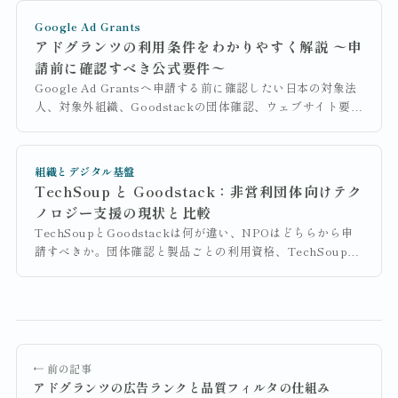
Google Ad Grants
アドグランツの利用条件をわかりやすく解説 〜申
請前に確認すべき公式要件〜
Google Ad Grantsへ申請する前に確認したい日本の対象法
人、対象外組織、Goodstackの団体確認、ウェブサイト要件
を整理します。通常のGoogle広告アカウントを先に作らな
い有効化手順も解説します。
組織とデジタル基盤
TechSoup と Goodstack：非営利団体向けテク
ノロジー支援の現状と比較
TechSoupとGoodstackは何が違い、NPOはどちらから申
請すべきか。団体確認と製品ごとの利用資格、TechSoup
Japanの現行運営、Google for Nonprofitsの申請経路を公
式情報から整理します。
← 前の記事
アドグランツの広告ランクと品質フィルタの仕組み