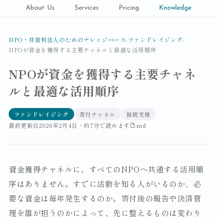
About Us
Services
Pricing
Knowledge
NPO・非営利法人のためのナレッジベース
›
ファンドレイジング
›
NPOが資金を獲得する主要チャネルと最適な活用順序
NPOが資金を獲得する主要チャネ
ルと最適な活用順序
ファンドレイジング
寄付チャネル
継続支援
最終更新日
2026年2月4日
・
約7分で読めます
.md
資金獲得チャネルに、すべてのNPOへ共通する活用順
序はありません。すでに活動を知る人がいるのか、必
要な資金は毎年発生するのか。寄付後の報告や決済管
理を誰が担うのかによって、先に整えるものは変わり