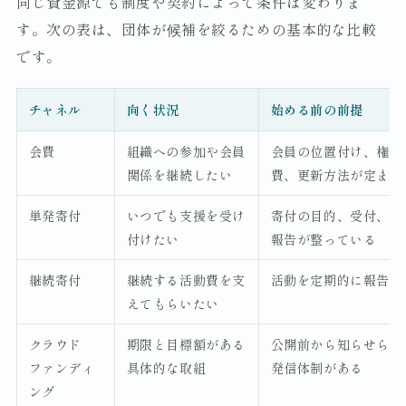
同じ資金源でも制度や契約によって条件は変わりま
す。次の表は、団体が候補を絞るための基本的な比較
です。
チャネル
向く状況
始める前の前提
会費
組織への参加や会員
会員の位置付け、権利
関係を継続したい
費、更新方法が定まっ
単発寄付
いつでも支援を受け
寄付の目的、受付、領
付けたい
報告が整っている
継続寄付
継続する活動費を支
活動を定期的に報告で
えてもらいたい
クラウド
期限と目標額がある
公開前から知らせられ
ファンディ
具体的な取組
発信体制がある
ング