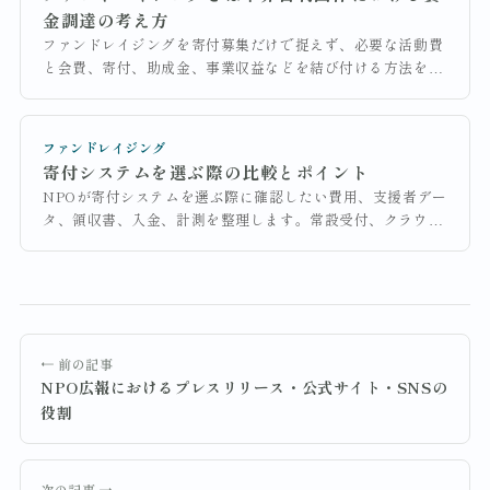
金調達の考え方
ファンドレイジングを寄付募集だけで捉えず、必要な活動費
と会費、寄付、助成金、事業収益などを結び付ける方法を解
説します。資金源の集中リスク、成果指標、年間方針の作り
方まで整理します。
ファンドレイジング
寄付システムを選ぶ際の比較とポイント
NPOが寄付システムを選ぶ際に確認したい費用、支援者デー
タ、領収書、入金、計測を整理します。常設受付、クラウド
ファンディング、寄付ポータルの違いと契約前の確認手順も
解説します。
← 前の記事
NPO広報におけるプレスリリース・公式サイト・SNSの
役割
次の記事 →